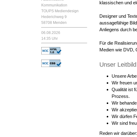
klassischen und e
Kommunikation
TOUPS Mediendesign
Designer und Texter
Hederichweg 9
aussagefähige Bild
58708 Menden
Anliegens durch be
06.08.2026
14:35 Uhr
Für die Realisierun
Medien wie DVD, C
Unser Leitbild
Unsere Arbe
Wir freuen u
Qualität ist
Prozess.
Wir behandel
Wir akzeptie
Wir dürfen F
Wir sind freu
Reden wir darüber