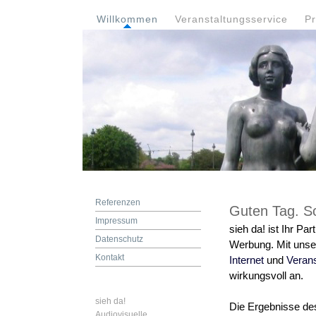
Willkommen
Veranstaltungsservice
Pr
Referenzen
Guten Tag. Sc
Impressum
sieh da! ist Ihr Pa
Datenschutz
Werbung. Mit unse
Kontakt
Internet
und
Verans
wirkungsvoll an.
sieh da!
Die Ergebnisse de
Audiovisuelle